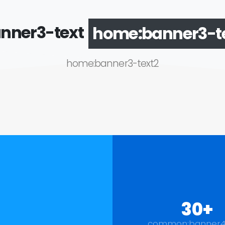
nner3-text
home:banner3-te
home:banner3-text2
30+
common:banner4