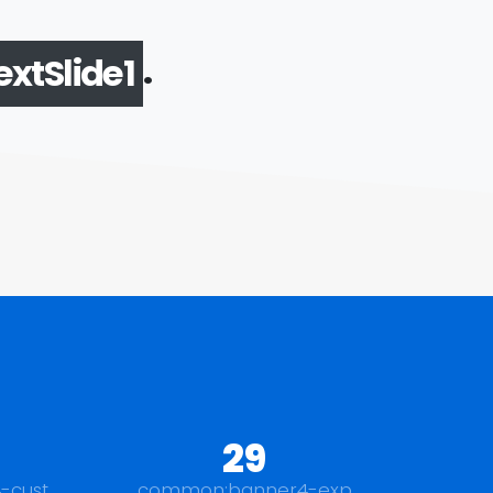
.
xtSlide2
29
-cust
common:banner4-exp