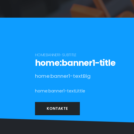
HOME:BANNER1-SUBTITLE
home:banner1-title
home:banner1-textBig
home:banner1-textLittle
KONTAKTE