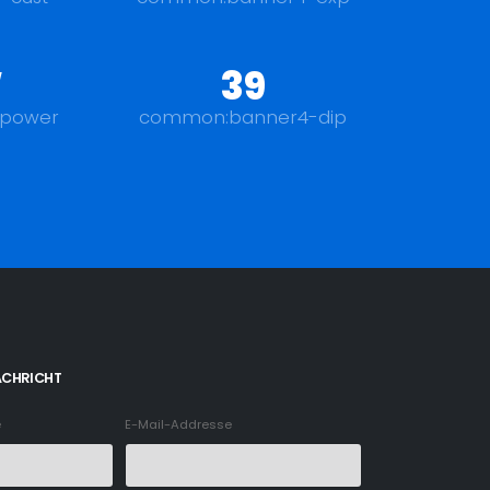
W
39
power
common:banner4-dip
ACHRICHT
e
E-Mail-Addresse