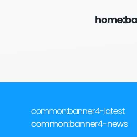
home:ba
common:banner4-latest
common:banner4-news