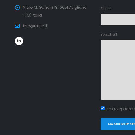
Viale M. Gandhi 18 10051 Avigliana
Objekt
(TO) Italia
info@rmse.it
Botschaft
Ich akzeptiere
NACHRICHT SE