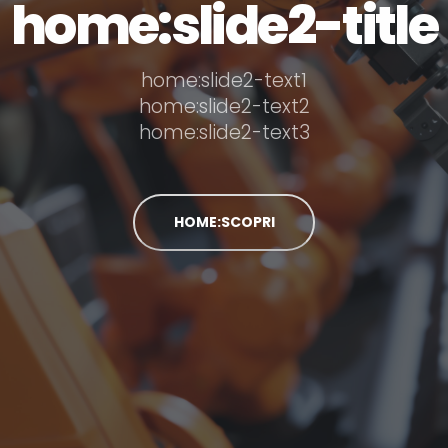
home:slide2-title
home:slide2-text1
home:slide2-text2
home:slide2-text3
HOME:SCOPRI