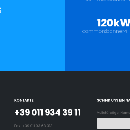
s
120k
common:banner4-
KONTAKTE
SCHINK UNS EIN N
+39 011 934 39 11
Vollständiger Nam
Fax: +39 011 93 68 313