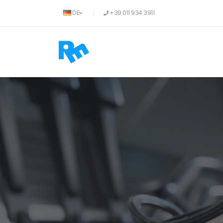
DE
+39 011 934 3911