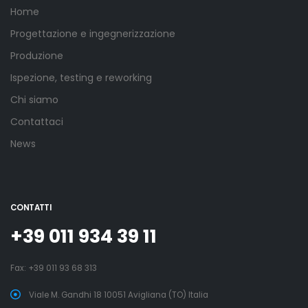
Home
Progettazione e ingegnerizzazione
Produzione
Ispezione, testing e reworking
Chi siamo
Contattaci
News
CONTATTI
+39 011 934 39 11
Fax: +39 011 93 68 313
Viale M. Gandhi 18 10051 Avigliana (TO) Italia