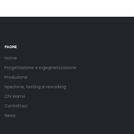
PAGINE
Home
Progettazione e ingegnerizzazione
Produzione
Ispezione, testing e reworking
Chi siamo
Contattaci
News