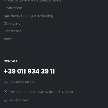
Progettazione e ingegnerizzazione
Produzione
Ispezione, testing e reworking
Chi siamo
Contattaci
News
CONTATTI
+39 011 934 39 11
Fax: +39 011 93 68 313
Viale M. Gandhi 18 10051 Avigliana (TO) Italia
info@rmse.it