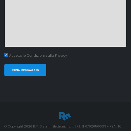
Accetto le Condizioni sulla Privacy
INVIA MESSAGGIO
© Copyright
2026
R.M. Sistemi Elettronici s.r.l. | P.I.: IT 07920500019 - REA : TO